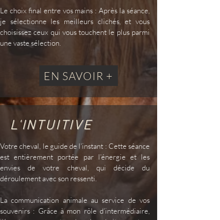
Le choix final entre vos mains :
Après la séance,
je sélectionne les meilleurs clichés, et vous
choisissez ceux qui vous touchent le plus parmi
une vaste sélection.
EN SAVOIR +
L'INTUITIVE
Votre cheval, le guide de l’instant :
Cette séance
est entièrement portée par l’énergie et les
envies de votre cheval, qui décide du
déroulement avec son ressenti.
La communication animale au service de vos
souvenirs :
Grâce à mon rôle d’intermédiaire,