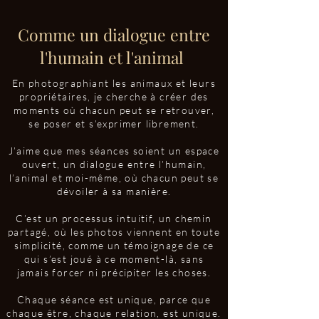
Comme un dialogue entre
l'humain et l'animal
En photographiant les animaux et leurs
propriétaires, je cherche à créer des
moments où chacun peut se retrouver,
se poser et s’exprimer librement.
J’aime que mes séances soient un espace
ouvert, un dialogue entre l’humain,
l’animal et moi-même, où chacun peut se
dévoiler à sa manière.
C’est un processus intuitif, un chemin
partagé, où les photos viennent en toute
simplicité, comme un témoignage de ce
qui s’est joué à ce moment-là, sans
jamais forcer ni précipiter les choses.
Chaque séance est unique, parce que
chaque être, chaque relation, est unique.