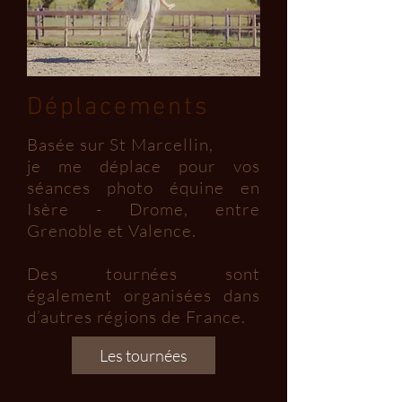
Déplacements
Basée sur St Marcellin,
je me déplace pour vos
séances photo équine en
Isère - Drome, entre
Grenoble et Valence.
Des tournées sont
également organisées dans
d’autres régions de France.
Les tournées