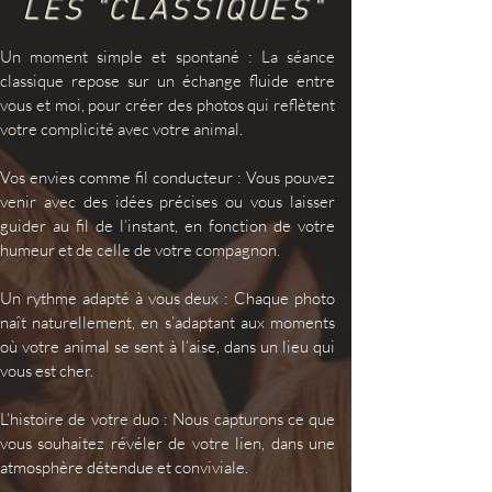
LES "CLASSIQUES"
Un moment simple et spontané :
La séance
classique repose sur un échange fluide entre
vous et moi, pour créer des photos qui reflètent
votre complicité avec votre animal.
Vos envies comme fil conducteur :
Vous pouvez
venir avec des idées précises ou vous laisser
guider au fil de l’instant, en fonction de votre
humeur et de celle de votre compagnon.
Un rythme adapté à vous deux :
Chaque photo
naît naturellement, en s’adaptant aux moments
où votre animal se sent à l’aise, dans un lieu qui
vous est cher.
L’histoire de votre duo :
Nous capturons ce que
vous souhaitez révéler de votre lien, dans une
atmosphère détendue et conviviale.