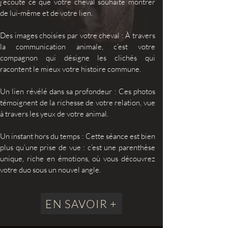
j’écoute ce que votre cheval souhaite montrer
de lui-même et de votre lien.
Des images choisies par votre cheval :
À travers
la communication animale, c’est votre
compagnon qui désigne les clichés qui
racontent le mieux votre histoire commune.
Un lien révélé dans sa profondeur :
Ces photos
témoignent de la richesse de votre relation, vue
à travers les yeux de votre animal.
Un instant hors du temps :
Cette séance est bien
plus qu’une prise de vue : c’est une parenthèse
unique, riche en émotions, où vous découvrez
votre duo sous un nouvel angle.
EN SAVOIR +