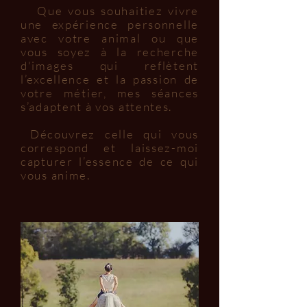
Que vous souhaitiez vivre
une expérience personnelle
avec votre animal ou que
vous soyez à la recherche
d'images qui reflètent
l’excellence et la passion de
votre métier, mes séances
s’adaptent à vos attentes.
Découvrez celle qui vous
correspond et laissez-moi
capturer l’essence de ce qui
vous anime.