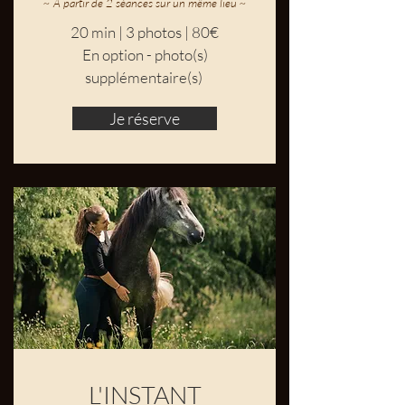
~ A partir de 2 séances sur un même lieu ~​
20 min | 3 photos | 80€
En option - photo(s)
supplémentaire(s)
Je réserve
L'INSTANT